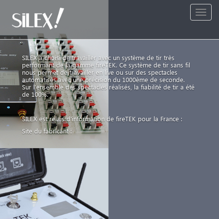
Toggle
naviga
SILEX a choisi de travailler avec un système de tir très
performant de la gamme fireTEK. Ce système de tir sans fil
nous permet de travailler en live ou sur des spectacles
automatisés avec une précision du 1000ème de seconde.
Sur l'ensemble des spectacles réalisés, la fiabilité de tir a été
de 100%.
SILEX est relais d'information de fireTEK pour la France :
Site du fabricant :